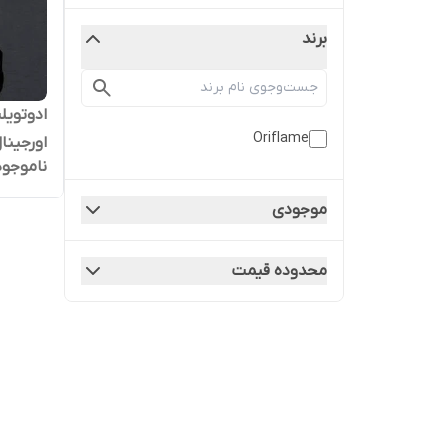
برند
ادوتویل
Oriflame
اورجینال |100
ناموجود
موجودی
محدوده قیمت