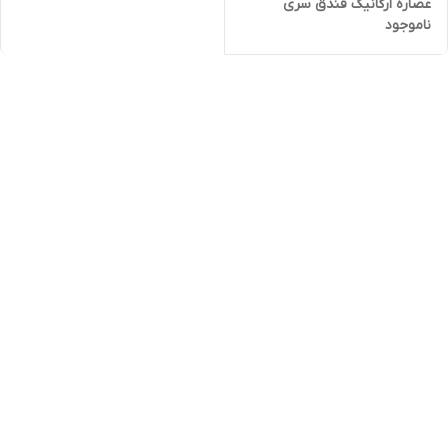
عصاره ارگانیک فندق سری
ناموجود
لاونیچر اوریفلیم اورجینال