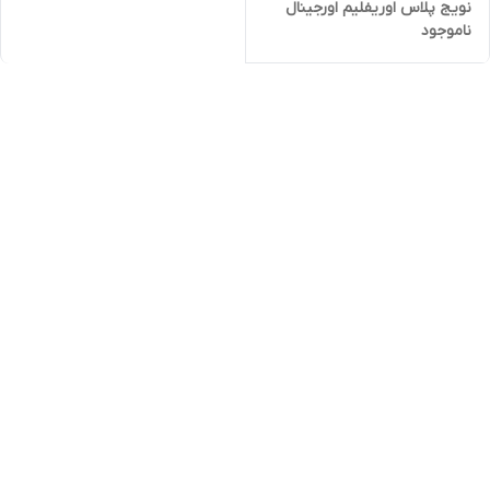
نویج پلاس اوریفلیم اورجینال
ناموجود