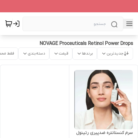
NOVAGE Proceuticals Retinol Power Drops
جدیدترین
برندها
قیمت
دسته‌بندی
فقط محص
سرم کنستانتره ضدپیری رتینول