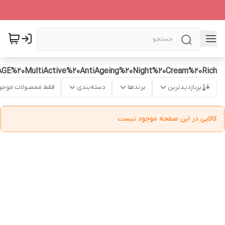
GE%20MultiActive%20AntiAgeing%20Night%20Cream%20Rich
پربازدیدترین
برندها
دسته‌بندی
فقط محصولات موجو
کالایی در این صفحه موجود نیست