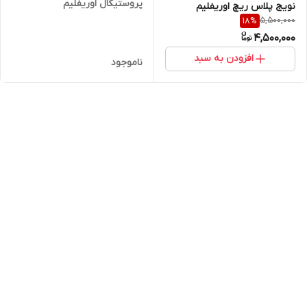
پروستیکال اوریفلیم
نویج پلاس ریچ اوریفلیم
5,500,000
18
%
اورجینال
4,500,000
افزودن به سبد
ناموجود