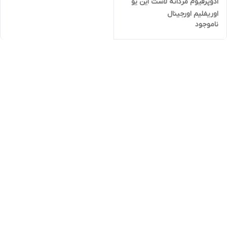
ادوپرفیوم مردانه لاست این یو
اوریفلیم اورجینال
ناموجود