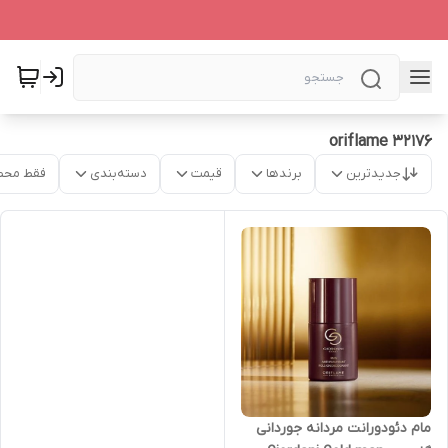
oriflame 32176
جدیدترین
برندها
قیمت
دسته‌بندی
فقط محص
مام دئودورانت مردانه جوردانی