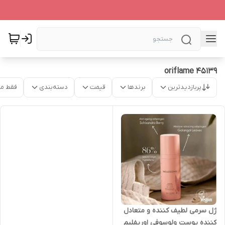
oriflame 45139
پربازدیدترین
برندها
قیمت
دسته‌بندی
فقط م
ژل سرمی لطیف کننده و متعادل
کننده پوست ولوسوفی اوریفلیم