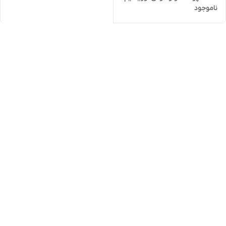
ناموجود
اورجینال