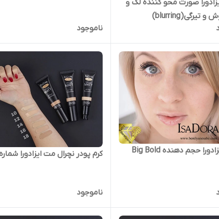
ایزادورا صورت محو کننده لک و
تیرگی(blurring)
ناموجود
ورا حجم دهنده Big Bold
کرم پودر نچرال مت ایزادورا شماره 12
ناموجود