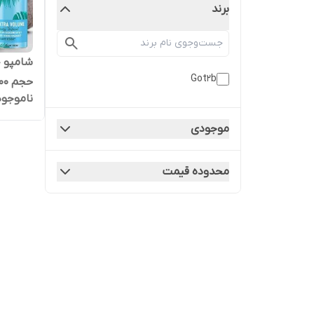
برند
Got2b
حجم 200 میل
ناموجود
موجودی
محدوده قیمت