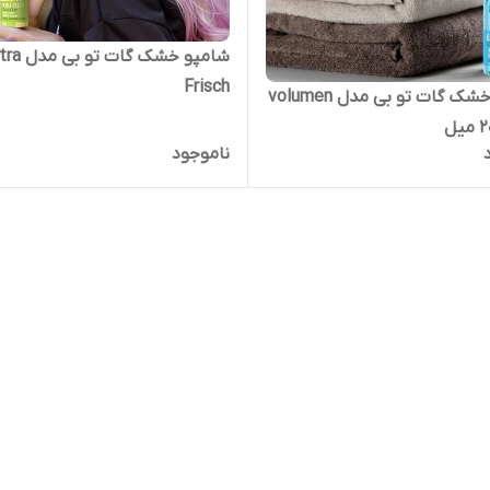
شامپو خشک گات تو
Frisch
شامپو خشک گات تو بی مدل volumen
ناموجود