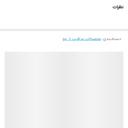
موجب ایجاد بافت و حجم طبیعی در موها
نظرات
ایجاد ظاهری زنده و تازه در موها
بدون باقی گذاشتن مواد اضافی و سفیدک
✔️اورجینال آلمان
دسته‌بندی
:
محصولات مراقبت از مو