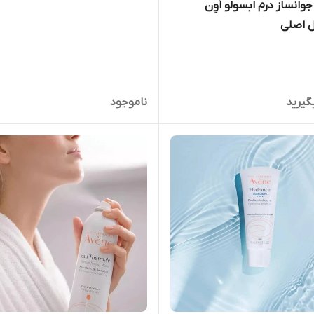
جوانساز درم ابسولو اَوِن
ل اصلی
گیرید
ناموجود