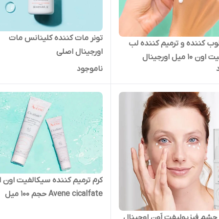
تونر مات کننده کلینانس مات
وب کننده و ترمیم کننده لب
اورجینال اصلی
1 میل اورجینال
ناموجود
کرم ترمیم کننده سیکالفیت اون 
Avene cicalfate حجم ۱۰۰ میل
 چشم فیزیولیفت اَوِن اوجینال