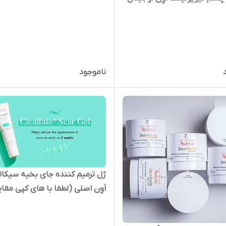
ناموجود
ژل ترمیم کننده جای بخیه سیکا
اَوِن اصلی (لطفا با های کپی مقا
نشود)