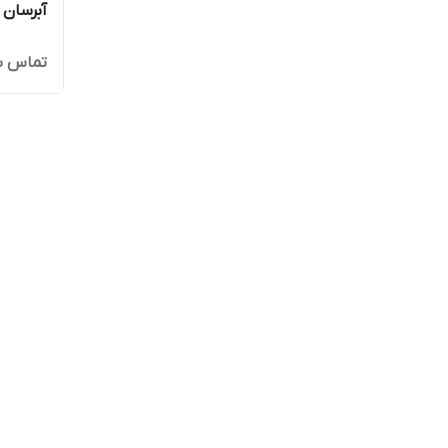
آبرسان 
تماس ب