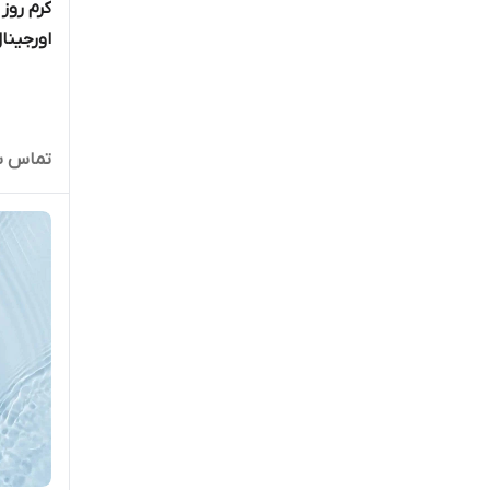
کرم روز 
اورجینا
تماس ب