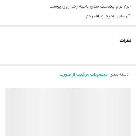
-نرم تر و یکدست شدن ناحیه زخم روی پوست
-آبرسانی ناحیه اطراف زخم
-جلوگیری از تکثیر باکتری
-ایجاد لایه محافظ روی زخم ها
نظرات
-تسکین دهنده پوست
-بازسازی بافت اسکار
-ضدحساسیت و آلرژی
دسته‌بندی
:
-مناسب پوست صورت و بدن
محصولات مراقبت از صورت
-مناسب انواع پوست حتی حساس
-حاوی آب چشمه آب گرم مخصوص اون، دایمتیکون، گلیسیرین، زینک
سولفات، سدیم هیالورونات و سولفات مس و...
این ژل با ایجاد یک لایه پوشاننده روی زخم ها از پوست آن محافظت
کرده و به روند ترمیم آنها سرعت بیشتری می بخشد. وجود ترکیباتی با