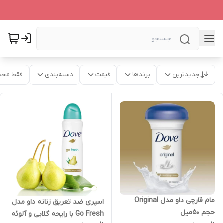
جدیدترین
برندها
قیمت
دسته‌بندی
فقط محص
مام قارچی داو مدل Original
اسپری ضد تعریق زنانه داو مدل
حجم ۵۰میل
Go Fresh با رایحه گلابی و آلوئه