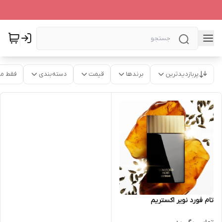
پربازدیدترین
برندها
قیمت
دسته‌بندی
فقط م
تام فورد نویر اکستریم