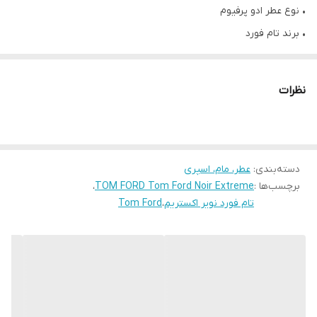
• نوع عطر ادو پرفیوم
• برند تام فورد
• طبع گرم
• سال عرضه 2015
نظرات
• گروه بویایی شرقی چوبی
• کشور مبدأ ایالات متحده
•®مناسب برای آقایان
دسته‌بندی
:
عطر، مام، اسپری
• اسانس اولیه : نارنگی ماندارین، بهار نارنج، هل ، جوز ، زعفران
برچسب‌ها :
TOM FORD Tom Ford Noir Extreme
،
• اسانس میانی : رز ، یاس، شکوفه پرتقال ، صمغ درخت مصطکی، کولفی
تام فورد نویر اکستریم
،
Tom Ford
• اسانس پایه : کهربا، وانیل ، چوب صندل سفید ، روایحه چوبی
• در نت اولیه نویر اکستریم هل، ماندارین، زعفران، جوز و بهارنارنج
• در نت میانی آن کولفی که نوعی دسر بستنی مانند هندی است به
همراه صمغ درخت مصطکی، یاس، شکوفه پرتقال و رز حضور دارند.
• در نت پایه نیز وانیل، کهربا، روایح چوبی و صندل سفید کامل کننده