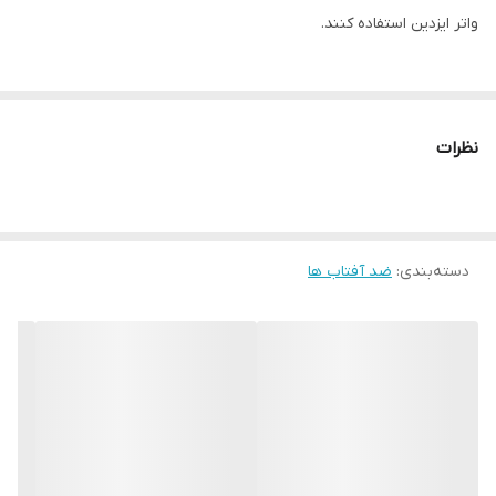
واتر ایزدین استفاده کنند.
اسم این ضدآفتاب از دو بخش “فیوژن” و “واتر” تشکیل شده است که:
نظرات
-تکنولوژی “فیوژن” باعث جذب سریع ضد آفتاب ایزدین روی پوست می
شود.
دسته‌بندی
:
ضد آفتاب ها
-کلمه “واتر” نیز نشان می دهد که پایه ساخت این ضدآفتاب آب است
که سبب می شود زمان استفاده روی پوستتان احساس سنگینی نکنید.
✔️ویژگی ها:
ساخته شده بر پایه آب
قابل استفاده در اطراف چشم بدون سوزش به علت برخورداری از
تکنولوژی ویژه safe eye