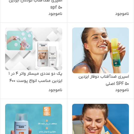
اسپری ضدآفتاب کودکان ایزدین
spf 50
ناموجود
ناموجود
پک دو عددی میسلار واتر 4 در 1
اسپری ضدآفتاب دوفاز ایزدین
ایزدین مناسب انواع پوست 400
SPF ۵0 اصلی
میل + فلویید ضدآفتاب و ضد
ناموجود
ناموجود
لک ایزدین Isdin Spot Prevent
SPF50 حجم 50 میلی لیتر