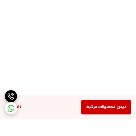
🌿🌿🌿🌿🌿🌿🌿🌿🌿🌿🌿🌿🌿🌿🌿🌿
✔️فلویید ضدآفتاب و ضد لک ایزدین Isdin Spot Prevent SPF50 حجم
50 میلی لیتر
✔️FotoUltra 100 ISDIN Spot Prevent SPF 50 Fusion Fluid
Sunscreen
✔️50ml
✔️ویژگی ها:
سه برابر محافظت کنندگی قوی تر
دیدن محصولات مرتبط
ناموجود
- جلوگیری از ایجاد لک های آفتاب
- جلوگیری از لک های حاملگی
- جلوگیری از لک ناشی از جوش، خراش و لیزر