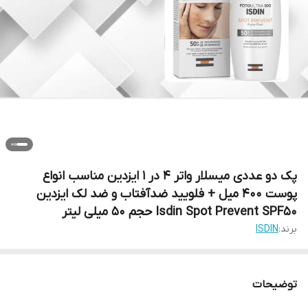
پک دو عددی میسلار واتر 4 در 1 ایزدین مناسب انواع
پوست 400 میل + فلویید ضدآفتاب و ضد لک ایزدین
Isdin Spot Prevent SPF50 حجم 50 میلی لیتر
برند:
ISDIN
توضیحات