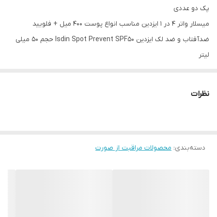
پک دو عددی
میسلار واتر 4 در 1 ایزدین مناسب انواع پوست 400 میل + فلویید
ضدآفتاب و ضد لک ایزدین Isdin Spot Prevent SPF50 حجم 50 میلی
لیتر
شامل👇
نظرات
✔️میسلار واتر 4 در 1 ایزدین مناسب انواع پوست 400 میل
✔️Isdin Micellar Solution 4-in 1
دسته‌بندی
:
محصولات مراقبت از صورت
✔️ویژگی ها:
پاک کننده آرایش صورت، چشم و لب
کاهش خشکی و دهیدراته بودن پوست