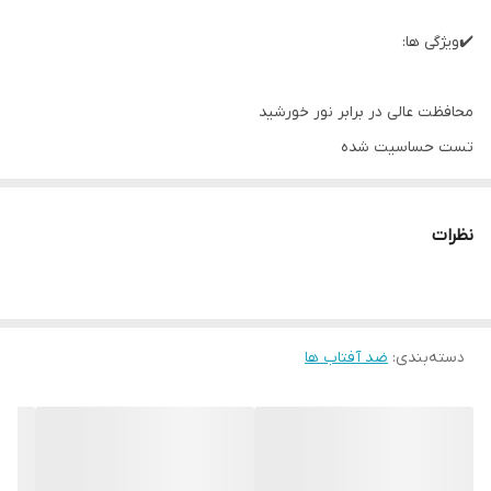
✔️ویژگی ها:
محافظت عالی در برابر نور خورشید
تست حساسیت شده
آبرسانی عمیق پوست
فاقد الکل و چربی
نظرات
جلوه ابریشمی
غیر کمدون زا
دسته‌بندی
:
ضد آفتاب ها
ضد آفتاب رنگی فیوژن واتر ایزدین SPF50 بر پایه آب است و به سرعت
جذب می شود. این ضد آفتاب بافت سبک و رنگی دارد که قادر است