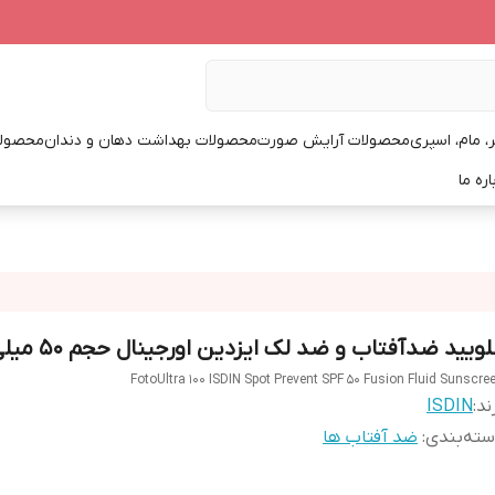
، مام، اسپری
محصولات آرایش صورت
محصولات بهداشت دهان و دندان
محصولا
اره ما
ویید ضدآفتاب و ضد لک ایزدین اورجینال حجم 50 میلی لیتر
FotoUltra 100 ISDIN Spot Prevent SPF 50 Fusion Fluid Sunscre
ند:
ISDIN
ته‌بندی
:
ضد آفتاب ها