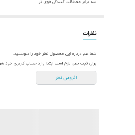
سه برابر محافظت کنندگی قوی تر
- جلوگیری از ایجاد لک های آفتاب
- جلوگیری از لک های حاملگی
- جلوگیری از لک ناشی از جوش، خراش و لیزر
نظرات
- جلوگیری از ایجاد ملانین
- بافت سبک
شما هم درباره این محصول نظر خود را بنویسید.
- جذب شوندگی فوری
برای ثبت نظر، لازم است ابتدا وارد حساب کاربری خود شو
- حاوی هیالورونیک اسید جهت آبرسانی قوی پوست
افزودن نظر
- احساس شادابی و آسودگی پوست
- محافظت کننده قوی با SPF50
- حاوی آلانتوئین جهت افزایش جذب رطوبت و لطافت
- بدون چربی
- مناسب برای انواع پوست از جمله پوست های حساس
- مناسب برای استفاده روزانه