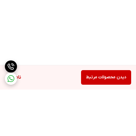
حجم محصول: 30 میلی لیتر
کشور سازنده: انگلستان
روش مصرف:
صبح و شب مقدار مناسبی از محصول را به پوست صورت و گردن بزنید.
✔️اورجینال انگلستان
دیدن محصولات مرتبط
ناموجود