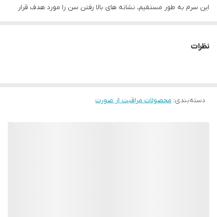
این سرم به طور مستقیم، نشانه های بالا رفتن سن را مورد هدف قرار
داده و پوست را پلامپ می کند.
نظرات
سرشار از مولکول های هیالورونیک اسید بوده که ۱۰۰۰ برابر وزن خود آب
جذب کرده و پوست را به خوبی آبرسانی می کند.
دسته‌بندی
:
محصولات مراقبت از صورت
این مولکول، به اعماق پوست جذب شده و به سرعت تاثیر خود را نشان
می دهد.
همچنین سرشار از سرامید بوده که سبب حفظ رطوبت پوست و شاداب و
با طراوت شدن آن می شود.
فرمولاسیون پیشرفته این محصول به گونه ای است که پس از استفاده
مداوم، خطوطی که از خشکی روی پوست ایجاد شده است را از بین می