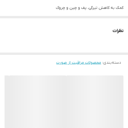
کمک به کاهش تیرگی، پف و چین و چروک
ضدچروک و جوانساز قوی
نظرات
فاقد هر گونه مواد مضر و رنگ
دسته‌بندی
:
بدون ایجاد حساسیت
محصولات مراقبت از صورت
سفت و صاف کننده پوست اطراف چشم
مرطوب کننده و لطافت بخش پوست