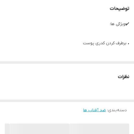
توضیحات
✔️ویژگی ها:
• برطرف کردن کدری پوست
• فرموله شده با ویتامین C پایدار و SPF 50
نظرات
• بدون چربی و بدون روغن.
• فرموله شده به وسیله متخصص پوست، از نطر آلرژی تست شده و
دسته‌بندی
:
تست شده بالینی.
ضد آفتاب ها
این مرطوب کننده چند کاره ضروری، پرایمر، مرطوب کننده و SPF شما