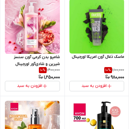
ماسک ذغال آون امریکا اورجینال
شامپو بدن کرمی آون سنسز
شیرین و شادی‌آور اورجینال
1,400,000
1,100,000
10
%
10
%
1,250,000
980,000
افزودن به سبد
افزودن به سبد