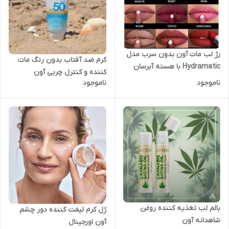
رژ لب مات آون بدون سرب مدل
کرم ضد آفتاب بدون رنگ مات
Hydramatic با هسته آبرسان
کننده و کنترل چربی آون
رنگ Garnet
ناموجود
ناموجود
اورجینال
بالم لب تغذیه کننده روغن
ژل کرم لیفت کننده دور چشم
شاهدانه آون
آون اورجینال