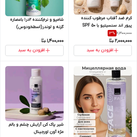
کرم ضد آفتاب مرطوب کننده
شامپو و نرم‌کننده ۲در۱ باعصاره
پیور اند سنسیتیو با SPF 50
گزنه و لوندر(اسطخودوس)
پوست های حساس آون اورجینال
2,300,000
13
%
تقویت و احیای مو آون اورجینال
1,400,000
2,000,000
افزودن به سبد
افزودن به سبد
شیر پاک کن آرایش چشم و بالم
مژه آون اورجینال