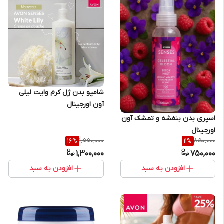
شامپو بدن ژل کرم وایت لیلی
آون اورجینال
اسپری بدن بنفشه و تمشک آون
اورجینال
1,550,000
850,000
16
%
11
%
1,300,000
750,000
افزودن به سبد
افزودن به سبد