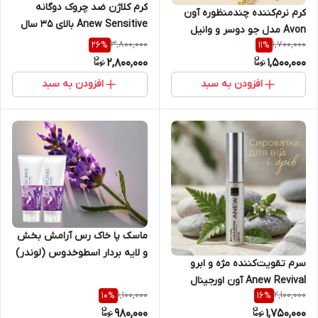
کرم کلاژن ضد چروک دوگانه
کرم نرم‌کننده چندمنظوره آون
Anew Sensitive بالای ۳۵ سال
Avon مدل جو دوسر و وانیل
آون اورجینال
3,800,000
1,700,000
26
%
11
%
اورجینال
2,800,000
1,500,000
افزودن به سبد
افزودن به سبد
ماسک پا خاک رس آرامش بخش
و لایه بردار اسطوخدوس (لوندر)
سرم تقویت‌کننده مژه و ابرو
آون اورجینال
Anew Revival آون اورجینال
1,100,000
2,100,000
10
%
16
%
980,000
1,750,000