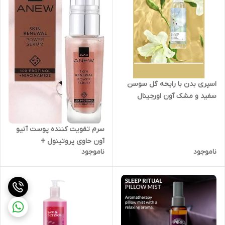
اسپری بدن با رایحه گل سوسن
سفید و مشک آون اورجینال
سرم تقویت کننده پوست آنیو
آون حاوی پروتینول +
ناموجود
ناموجود
نیاسینامید 30 میل سری جدید
اورجینال