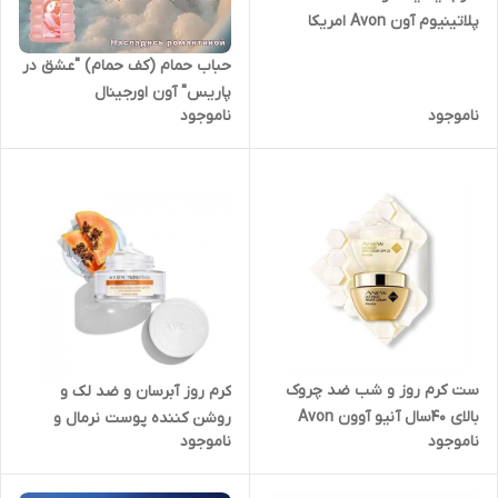
پلاتینیوم آون Avon امریکا
اورجینال
حباب حمام (کف حمام) "عشق در
پاریس" آون اورجینال
ناموجود
ناموجود
ست کرم روز و شب ضد چروک
کرم روز آبرسان و ضد لک و
بالای ۴۰سال آنیو آوون Avon
روشن کننده پوست نرمال و
ناموجود
ناموجود
اورجینال
مختلط آون امریکا اورجینال