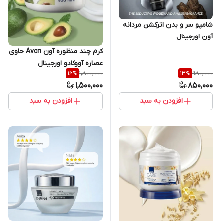
شامپو سر و بدن اترکشن مردانه
آون اورجینال
کرم چند منظوره آون Avon حاوی
عصاره آووکادو اورجینال
1,800,000
980,000
16
%
13
%
1,500,000
850,000
افزودن به سبد
افزودن به سبد