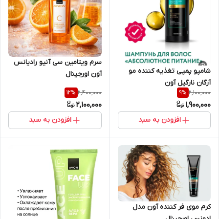
سرم ویتامین سی آنیو رادیانس
شامپو پمپی تغذیه کننده مو
آون اورجینال
آرگان نارگیل آون
2,400,000
2,100,000
12
%
9
%
اورجینال_700میل
2,100,000
1,900,000
افزودن به سبد
افزودن به سبد
کرم موی فر کننده آون مدل
ادونس اورجینال