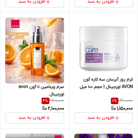
افزودن به سبد
افزودن به سبد
کرم روز آبرسان سه کاره آون
AVON اورجینال | حجم 100 میل
سرم ویتامین c آون avon
اورجینال
2,200,000
1,300,000
4
%
11
%
2,100,000
1,150,000
افزودن به سبد
افزودن به سبد