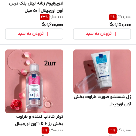
و آسیب دیده 100 میل اورجینال
ادوپرفیوم زنانه لیتل بلک درس
آون اورجینال | 50 میل
2,100,000
1,300,000
23
%
11
%
1,600,000
1,150,000
افزودن به سبد
افزودن به سبد
ژل شستشو صورت طراوت بخش
آون اورجینال
تونر شاداب کننده و طراوت
بخش رز 6 & 1 آون اورجینال
1,300,000
1,400,000
11
%
14
%