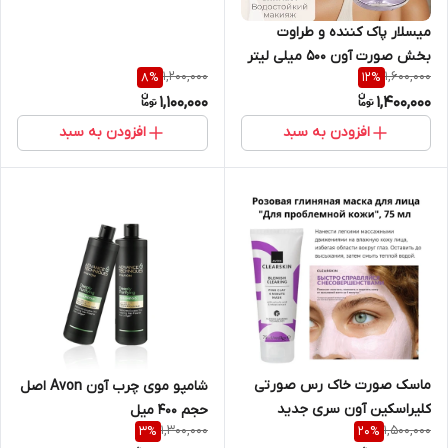
میسلار پاک کننده و طراوت
بخش صورت آون 500 میلی لیتر
1,200,000
1,600,000
8
%
12
%
اورجینال
1,100,000
1,400,000
افزودن به سبد
افزودن به سبد
ماسک صورت خاک رس صورتی
شامپو موی چرب آون Avon اصل
کلیراسکین آون سری جدید
حجم 400 میل
1,300,000
1,500,000
3
%
20
%
اورجینال