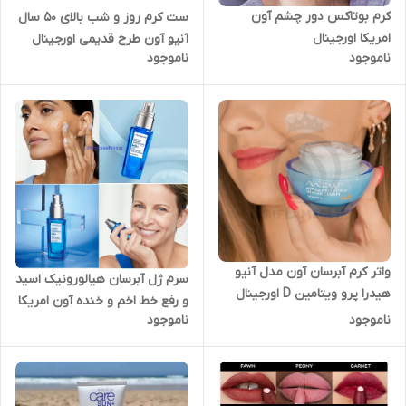
کرم بوتاکس دور چشم آون
ست کرم روز و شب بالای ۵۰ سال
امریکا اورجینال
آنیو آون طرح قدیمی اورجینال
ناموجود
ناموجود
واتر کرم آبرسان آون مدل آنیو
سرم ژل آبرسان هیالورونیک اسید
هیدرا پرو ویتامین D اورجینال
و رفع خط اخم و خنده آون امریکا
ناموجود
ناموجود
اورجینال