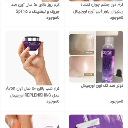
کرم دور چشم جوان کننده
کرم روز بالای 50 سال آون ضد
رینیوال پاور آنیو آون اورجینال
چروک و لیفتینگ با Spf 25
ناموجود
ناموجود
اورجینال
تونر ضد لک آون اورجینال
کرم شب بالای 50 سال آون Avon
مدل REPLENISHING اورجینال
ناموجود
ناموجود