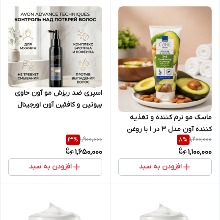
اسپری ضد ریزش مو آون حاوی
بیوتین و کافئین آون اورجینال
ماسک مو نرم کننده و تغذیه
کننده آون مدل 3 در 1 با روغن
1,900,000
1,200,000
13
%
8
%
آواکادو حجم 200 میلی لیتر
1,650,000
1,100,000
اورجینال
افزودن به سبد
افزودن به سبد