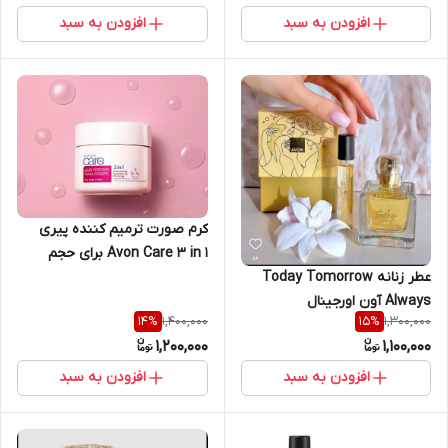
افزودن به سبد
افزودن به سبد
کرم صورت ترمیم کننده پیری
Avon Care 3 in 1 برای حجم
عطر زنانه Today Tomorrow
دادن، آبرسانی و سفت کردن
Always آون اورجینال
پوست با هیالورونیک اسید و
1,400,000
1,300,000
14
%
15
%
ویتامین E اورجینال
1,200,000
1,100,000
افزودن به سبد
افزودن به سبد