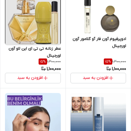
ادوپرفیوم آون فار آو گلامور آون
اورجینال
عطر زنانه تی تی ای این لاو آون
اورجینال
1,300,000
1,300,000
15
%
15
%
1,100,000
1,100,000
افزودن به سبد
افزودن به سبد