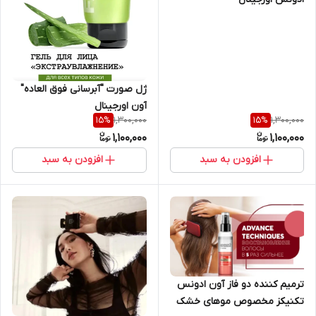
ژل صورت "آبرسانی فوق العاده"
آون اورجینال
1,300,000
1,300,000
15
%
15
%
1,100,000
1,100,000
افزودن به سبد
افزودن به سبد
ترمیم کننده دو فاز آون ادونس
تکنیکز مخصوص موهای خشک