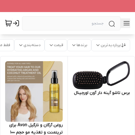
پربازدیدترین
برندها
قیمت
دسته‌بندی
فقط م
برس تاشو آینه دار آون اورجینال
روغن آرگان و نارگیل Avon برای
تریتمنت و تغذیه مو حجم 100