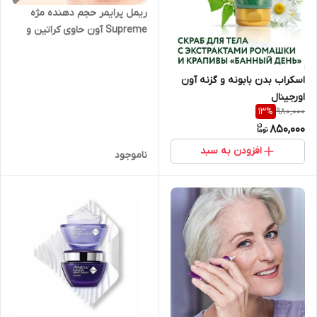
ریمل پرایمر حجم دهنده مژه
Supreme آون حاوی کراتین و
روغن کرچک اورجینال
اسکراب بدن بابونه و گزنه آون
اورجینال
980,000
13
%
850,000
افزودن به سبد
ناموجود