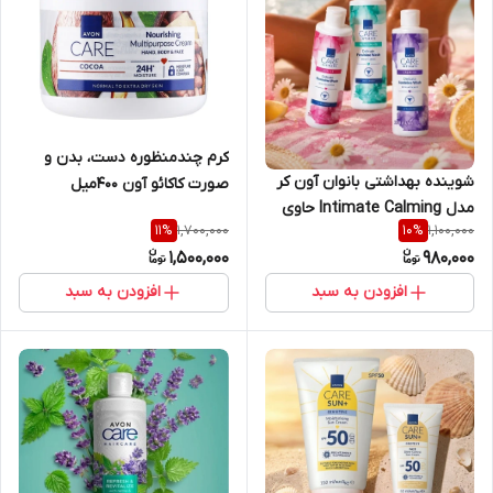
کرم چندمنظوره دست، بدن و
شوینده بهداشتی بانوان آون کر
صورت کاکائو آون 400میل
مدل Intimate Calming حاوی
اورجینال
1,700,000
1,100,000
11
%
10
%
بابونه و ویتامین E اورجینال
1,500,000
980,000
افزودن به سبد
افزودن به سبد