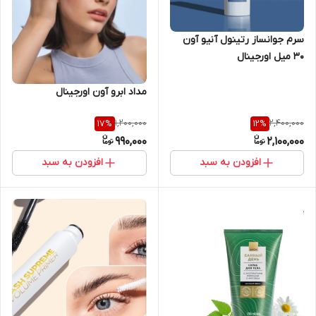
سرم جوانساز رتینول آنیو آون
30 میل اورجینال
مداد ابرو آون اورجینال
1,200,000
2,400,000
17
%
12
%
990,000
2,100,000
افزودن به سبد
افزودن به سبد