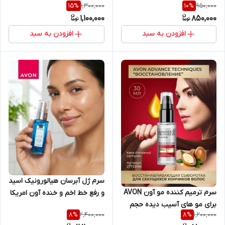
1,300,000
950,000
15
%
10
%
میلی لیتر اورجینال
1,100,000
850,000
افزودن به سبد
افزودن به سبد
سرم ژل آبرسان هیالورونیک اسید
سرم ترمیم کننده مو آون AVON
و رفع خط اخم و خنده آون امریکا
برای مو های آسیب دیده حجم
اورجینال (سری جدید)
2,400,000
1,200,000
8
%
8
%
30 میل