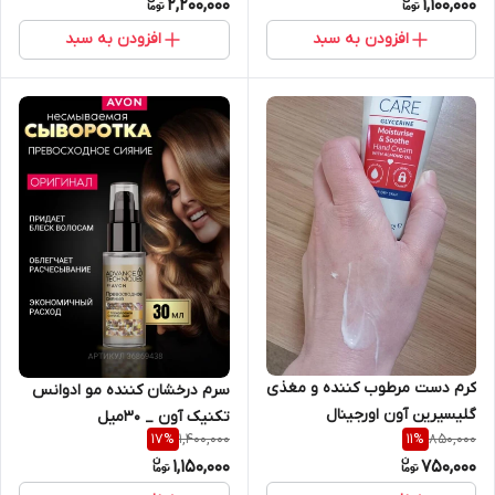
2,200,000
1,100,000
افزودن به سبد
افزودن به سبد
کرم دست مرطوب کننده و مغذی
سرم درخشان کننده مو ادوانس
گلیسیرین آون اورجینال
تکنیک آون _ 30میل
1,400,000
850,000
17
%
11
%
1,150,000
750,000