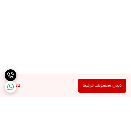
با فناوری پروتینول و فناوری کمپلکس سلولیووی
مناسب برای افراد بالای 40 سال
کاهش چین و چروک و افزایش صافی و سفتی پوست
با SPF 25 برای مقابله با اشعه ماورا بنفش و UVB
افزایش درخشش و سفتی پوست
بهبود رنگ پوست
مناسب برای انواع پوست
دیدن محصولات مرتبط
ناموجود
✔️کرم شب آون 40+ آون Avon ضد چروک مدل Ultimate حجم 50 میل
✔️Anew Ultimate Night Restoring Cream
✔️50ml