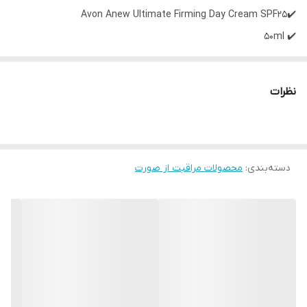
✔️Avon Anew Ultimate Firming Day Cream SPF25
✔️ 50ml
کرم روز پرفکتینگ آون مدل Anew Ultimate با فرمولاسیون جدید و
نظرات
ویژه با فناوری پروتینول و فناوری کمپلکس سلولیووی باعث افزایش
سفتی و صافی پوست میشود
دسته‌بندی
:
محصولات مراقبت از صورت
این محصول با فناوری ویژه پروتینول باعث افزایش تولید اسید
هیالورونیک تا بیش از 100 درصد درمدت دو روز در پوست میشود
و باعث صافی خطوط ظریف و چین و چروک افراد بالای سی سال بسیار
مناسب می باشد
با سیستم تقویت دوگانه کلاژن باعث کاهش خطوط ریز و چین و چروک را