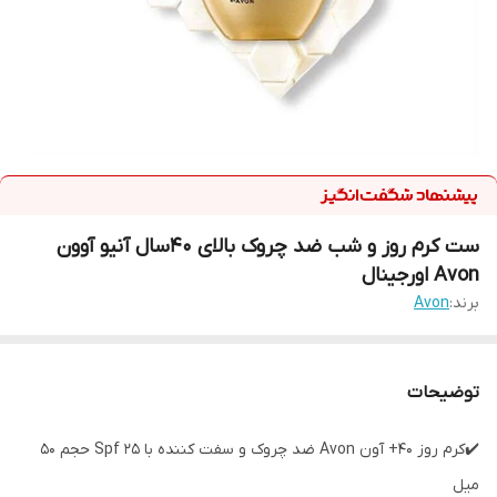
ست کرم روز و شب ضد چروک بالای ۴۰سال آنیو آوون
Avon اورجینال
برند:
Avon
توضیحات
✔️کرم روز 40+ آون Avon ضد چروک و سفت کننده با Spf 25 حجم 50
میل