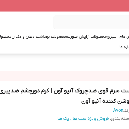
، مام، اسپری
محصولات آرایش صورت
محصولات بهداشت دهان و دندان
محصولا
اره ما
ت سرم قوی ضدچروک آنیو آون | کرم دورچشم ضدپیری 
وشن کننده آنیو آون
ند:
Avon
ته‌بندی
:
فروش ویژه ست ها ، پک ها