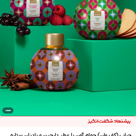
حباب (کف وان) حمام آون با عطر دارچین و بادیان ستاره