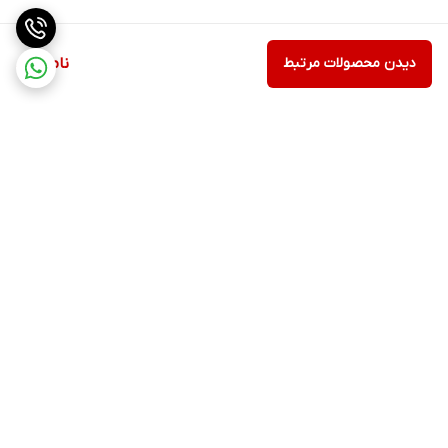
این فرمول ضد لک را می‌توانید به مقدار کمی روی پارچه‌های خود اسپری
کنید تا رایحه خوشایند آن به طور مداوم حاکم شود و به پارچه‌ها نفوذ
دیدن محصولات مرتبط
ناموجود
کند.
بادی میست بلوبری آون، راهی به سوی تازگی، لذت، و خوشبویی از
طبیعت است. این اسپری بدن واقعیت را با ترکیبی منحصر به فرد از
ارکیده و بلوبری به شما می‌آورد، تا شما را در یک تجربه خوشبویی تازه و
خالص غوطه ور کند.
برگشت به بالا
۲۴ ساعته پاسخگوی شما