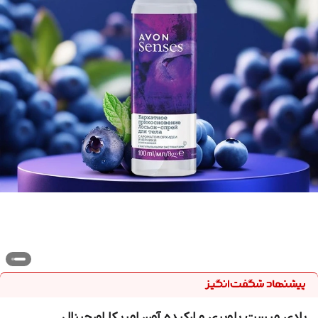
بادی میست بلوبری و ارکیده آون امریکا اورجینال