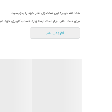
ابرسان و مرطوب کننده طولانی مدت
حاوی گیاه اسطوخودوس و زنجبیل
شما هم درباره این محصول نظر خود را بنویسید.
فاقد پارابن و الکل
برای ثبت نظر، لازم است ابتدا وارد حساب کاربری خود شو
کرم پمپی آون اصل لهستان
افزودن نظر
لوسیون دست با رایحه اسطوخودوس و زنجبیل.
• غنی شده با عصاره های طبیعی.
• بطری های قابل بازیافت ساخته شده از 98% پلاستیک بازیافتی* (اما لطفاً ابتدا پمپ را بردارید!)