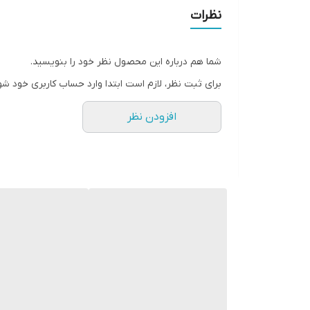
• حاوی ویتامین E
نظرات
• حاوی ویتامین C
• آبرسان پوست
شما هم درباره این محصول نظر خود را بنویسید.
• ضد حساسیت
برای ثبت نظر، لازم است ابتدا وارد حساب کاربری خود شو
• تقویت کننده پوست
افزودن نظر
• لیفت پوست
• خاصیت ارتجاعی
• دارای آنتی اکسیدان
• بدون تست حیوانی
• باعث ترمیم سطح پوست ، کاهش چین و چروک ها و با
• فناوری پروتئینول همچنین به افزایش تولید کلاژن در
• کرم روز Ultimate با SPF20 از پوست شما در برابر اثرات مضر آفتاب محافظت می کند .