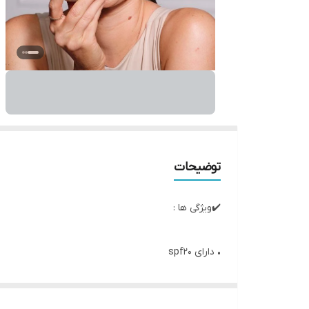
توضیحات
✔️ویژگی ها :
• دارای spf20
• ایده آل برای سنین 40 الی 55 سال به بالا
• کلاژن ساز