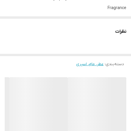
Fragrance
✔️ 100 ml
نظرات
دسته‌بندی
:
عطر، مام، اسپری
✔️توضیحات:
آن را به بوی شیرین وانیل و چوب صندل بسپارید.
این اسپری بدن وانیلی که با عصاره های طبیعی غنی شده است، پوست
شما را با رایحه ای حسی احاطه می کند.
خوشبو کننده بدن