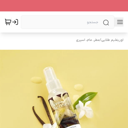
اوریفلیم طلایی
/
عطر، مام، اسپری