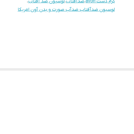
کرم دست avon
،
ضدآفتاب
،
لوسیون ضد آفتاب
،
لوسیون ضدآفتاب ضدآب صورت و بدن آون امریکا