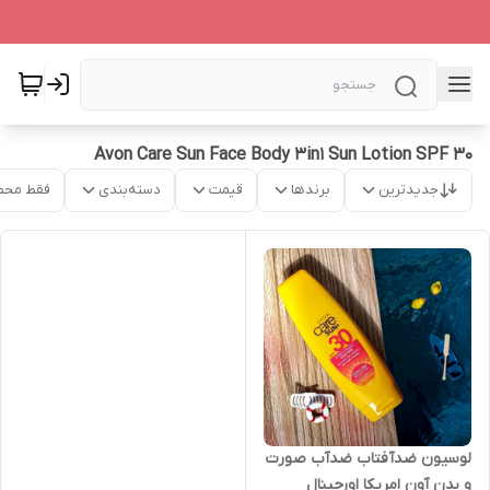
Avon Care Sun Face Body 3in1 Sun Lotion SPF 30
جدیدترین
برندها
قیمت
دسته‌بندی
فقط محص
لوسیون ضدآفتاب ضدآب صورت
و بدن آون امریکا اورجینال