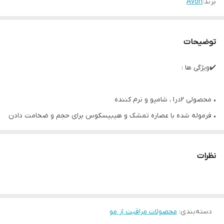
برند:
Avon
توضیحات
✔️ویژگی ها :
• محصولی ۲در۱ ، شامپو و نرم کننده
• فرموله شده با عصاره تمشک و هیبیسکوس برای حجم و ضخامت دادن
به موها
• با رایحه‌ی بسیار دلپذیر و ماندگار تمشک و رز بر روی موها
نظرات
• ۷۰۰ میل
دسته‌بندی
:
محصولات مراقبت از مو