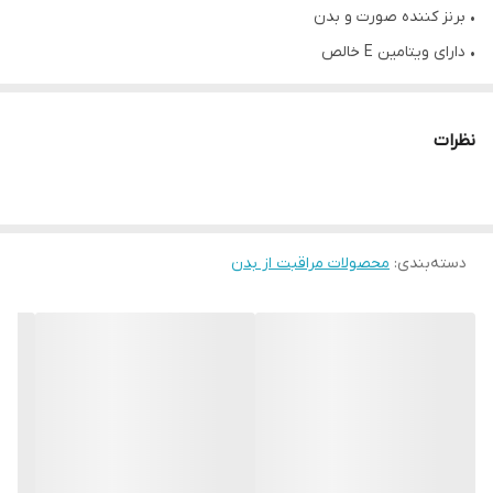
• برنز کننده صورت و بدن
• دارای ویتامین E خالص
• رنگ دهی عالی
• مناسب برای صورت و بدن
نظرات
• مناسب آفتاب گرفتن
✔️ روش مصرف روغن برنزه کننده آون :
دسته‌بندی
:
محصولات مراقبت از بدن
ابتدا لایه برداری کنید. برای از بین بردن سلول های مرده اضافی پوست از
پارچه شستشو یا محصول لایه بردار استفاده کنید. کمی بیشتر وقت خود
را در مناطقی با پوست ضخیم مانند زانو ، آرنج و مچ پا بگذرانید. پوست
خود را خشک کنید.
روغن برنزه کننده آوون را با حرکت دورانی در پوست خود ماساژ
دهید.روغن برنزه را در قسمتهایی مانند بازوها ، سپس پاها و تنه به بدن
خود بمالید. برای جلوگیری از تغییر رنگ کف دست ، دستان خود را با