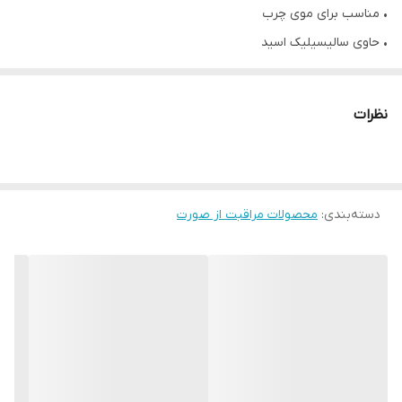
• مناسب برای موی چرب
• حاوی سالیسیلیک اسید
• حاوی کائولین خاک رس
• کنترل چربی و سبوم پوست سر
نظرات
• تصفیه عمیق
• ۴۰۰میل
دسته‌بندی
:
محصولات مراقبت از صورت