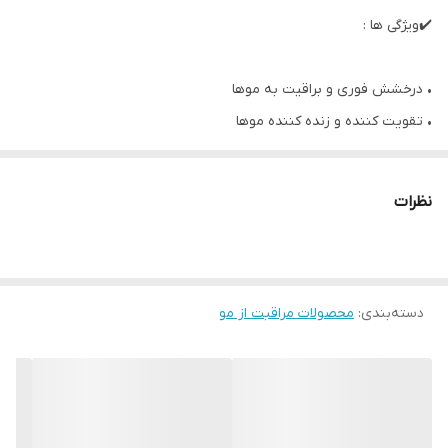
✔️ویژگی ها :
• درخشش فوری و براقیت به موها
• تقویت کننده و زنده کننده موها
• پاک کننده بدون سرب روغنهای طبیعی موها
• این شامپو به موها رطوبت می‌دهد و از خشکی آنها جلوگیری می‌کند.
نظرات
• حفظ رطوبت و روغن طبیعی موها
• افزایش حجم و جلوه زیبای موها
• بازسازی و تقویت ساختار موها
دسته‌بندی
:
محصولات مراقبت از مو