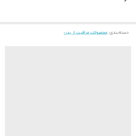
ژل دوش غنی شده با عصاره های طبیعی با رایحه آب نعناع
بطری قابل بازیافت
دسته‌بندی
:
محصولات مراقبت از بدن