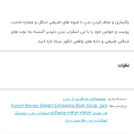
پاکسازی و صاف کردن بدن با میوه های طبیعی جنگل و عصاره ماست.
پوست و حواس خود را با این اسکراب بدن دلپذیر آغشته به توت های
جنگلی طبیعی و دانه های واقعی انگور سیاه تازه کنید.
پوست را تمیز و لایه برداری می کند
عطر توت جنگلی خوشمزه
نظرات
با عصاره توت جنگل طبیعی
دسته‌بندی
:
محصولات مراقبت از بدن
برچسب‌ها :
Forest Berries Delight Exfoliating Body Scrub Jam
،
اوریفلیم 39473
،
oriflame 39473
،
اسکراب بدن تمشک
،
اسکراب بدن فارست بری