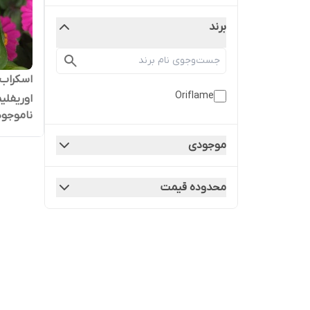
برند
اسکراب 
Oriflame
اوریفلی
ناموجود
موجودی
محدوده قیمت