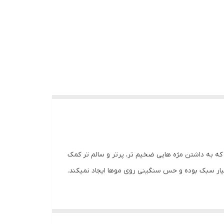
تقای ظاهر مژه ها و ابروها است که به داشتن مژه هایی ضخیم تر، پرتر و سالم تر کمک
ار سبک بوده و حس سنگینی روی موها ایجاد نمیکند.
افظت از موها میشود.فرمولاسیون این سرم پیشرفته و