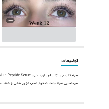
توضیحات
میکند.این سرم باعث ضخیم شدن مو،پر شدن و حفظ سلام
با استفاده از این محصول طی چهار هفته بهبود قابل ت
حرفه ای، ماهیتی غلیظ و غنی دارد.