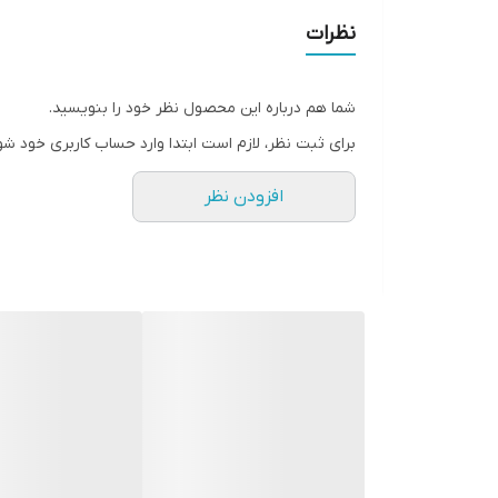
نظرات
ویژگی ها :
• کمپلکس پپتیدی با 11 ماده موثر کلیدی
شما هم درباره این محصول نظر خود را بنویسید.
• حاوی بیوتین و اسید هیالورونیک
برای ثبت نظر، لازم است ابتدا وارد حساب کاربری خود شو
• یک سرم چند منظوره تقویتی
افزودن نظر
• ضخیم و پر پشت کننده مژه و ابرو
• تقویت و پرتر و شاداب کننده مژه
• دارای بافت غلیظ و سبک و ملایم
• ضد حساسیت و آلرژی
• فاقد الکل ، سیلیکون و گلوتن
• بدون مواد شیمیایی مضر
• فاقد چربی و روغن های معدنی
• حجم 5 میل
• محصول کانادا