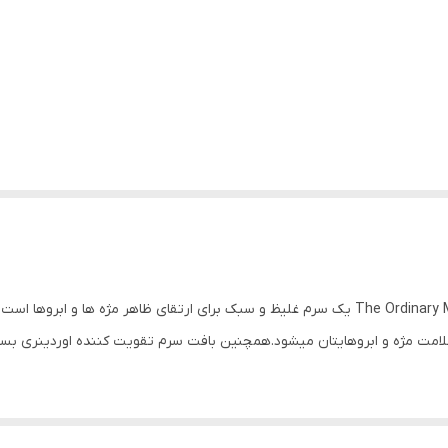
سرم تقویتی مژه و ابرو اوردینری The Ordinary Multi-Peptide Serum یک سرم غلیظ و سبک برای ار
ت مژه و ابروهایتان میشود.همچنین بافت سرم تقویت کننده اوردینری بسی
وجهی در حجم مژه و ابروها خواهید دید.همچنین این محصول باعث تغذیه و مح