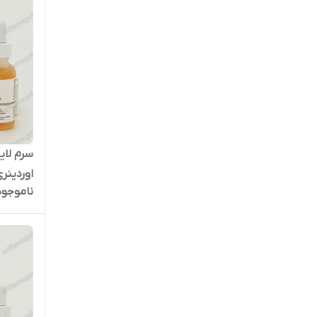
اوردینر
ناموجود