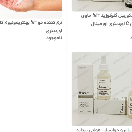
سرم آسکوربیل گلوکوزید 12% حاوی
نرم کننده مو 2% بهنتریمونیوم ک
جینال
اوردینری
ناموجود
سان و جوانساز ، مولتی پپتاید