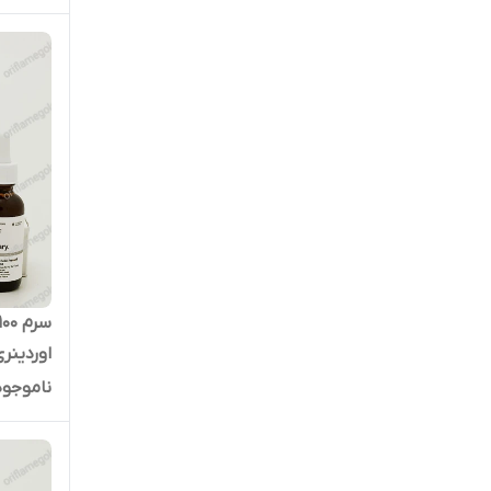
اوردینر
ناموجود