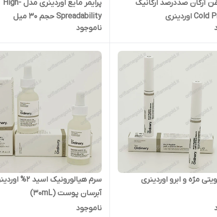
ن آرگان صددرصد ارگانیک
پرایمر مایع اوردینری مدل High-
C اوردینری
Spreadability حجم 30 میل
ناموجود
یتی مژه و ابرو اوردینری
سرم هیالورونیک اسید 2% ا
آبرسان پوست (30mL)
ناموجود