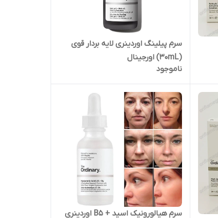
سرم پیلینگ اوردینری لایه بردار قوی
(30mL) اورجینال
ناموجود
سرم هیالورونیک اسید + B5 اوردینری