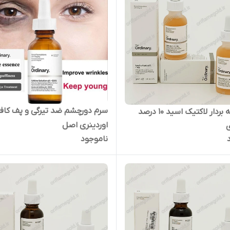
سرم دورچشم ضد تیرگی و پف کاف
سرم لایه بردار لاکتیک اسید 10 درصد
اوردینری اصل
ی
ناموجود