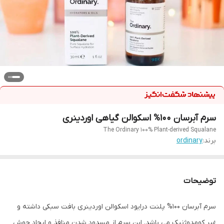
سرم آبرسان 100% اسکوالن گیاهی اوردینری
The Ordinary 100% Plant-derived Squalane
برند:
ordinary
توضیحات
سرم آبرسان 100% پلنت درایود اسکوالن اوردینری بافت سبکی داشته و
غیر کومدوژنیک می باشد. این سرم از مسدود شدن منافذ و ایجاد جوش