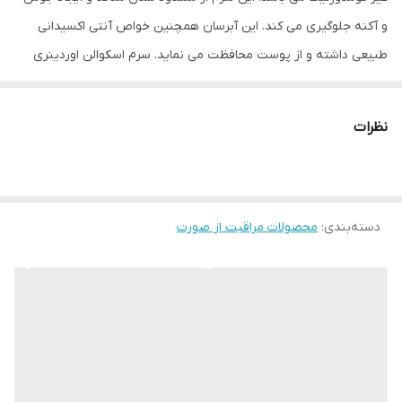
و آکنه جلوگیری می کند. این آبرسان همچنین خواص آنتی اکسیدانی
طبیعی داشته و از پوست محافظت می نماید. سرم اسکوالن اوردینری
پوست را درخشان و روشن کرده و خطوط ریز و علائم پیری را کاهش می
دهد. این سرم ضد التهاب و حساسیت بوده و باعث طراوت بخشی به
نظرات
پوست می گردد. این آبرسان بدون استفاده از چربی، سولفات، پارابن، الکل
و… فرموله شده و بر روی حیوانات نیز تست نشده است.
دسته‌بندی
:
مشخصات سرم آبرسان 100 درصد اسکوالن گیاهی اوردینری
محصولات مراقبت از صورت
• آبرسان و مرطوب کننده قوی پوست
• حاوی اسکوالن و نرم کننده پوست
• جلوگیری از خشک و دهیدراته شدن پوست
• حفظ قابلیت ارتجاعی و بازسازی کننده پوست
• روشن کننده و درخشان کننده پوست
• بهبود خطوط و چروک ریز و علائم پیری پوست