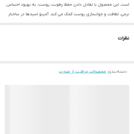
است. این محصول با تعادل دادن حفظ رطوبت پوست، به بهبود احساس
نرمی، لطافت و جوانسازی پوست کمک می کند. آمینو اسیدها در ساختار
پروتئین های پوستی نقش دارند و از طریق تغذیه و تقویت سلولهای
پوست، به بهبود سلامت پوست کمک می کنند. همچنین ویتامین B5 که
نظرات
به عنوان پانتنول شناخته می شود، علاوه بر حفظ رطوبت پوست، به
تقویت عوامل طبیعی نرم کننده و ضد التهابی پوست کمک می کند.
دسته‌بندی
:
محصولات مراقبت از صورت
با استفاده از این محصول، پوست شما با رطوبت و مواد مغذی مورد نیاز
خود تامین می شود و از خشکی، ترک خوردگی و پیری زودرس پوست
جلوگیری می کند. همچنین استفاده از این سرم، جهت حفظ جوانی و
شادابی پوست نیز توصیه می شود.
سرم آمینو اسید اوردینری The Ordinary Amino Acids B5 یک محصول
حاوی ترکیبی از آمینو اسیدها و ویتامین B5 است که با هدف نرمی
بخشیدن و رفع خشکی پوست ساخته شده است. این محصول شامل