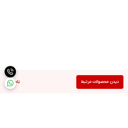
و خشک کنید. سپس چند قطره از سرم را روی پوست صورت خود قرار
دهید و با استفاده از نوک انگشتان خود به آرامی ماساژ دهید تا به خوبی
جذب شود.
بهتر است از این محصول در صبح و شب استفاده کنید. با استفاده منظم
از این سرم، پوست شما به سرعت تغذیه و تقویت می شود و بخشیدن
احساس شادابی، نرمی و لطافت به پوست شما را فراهم می کند.
دیدن محصولات مرتبط
ناموجود