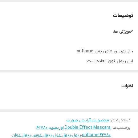
توضیحات
✔️ویژگی ها:
• از بهترین های ریمل oriflame
این ریمل فوق العاده است
• فوق العاده پر و بلند و مشکی میکنه دقیقا مطابق عکس
• مژه هارو به صورت تک تک در میاره
نظرات
• ضد حساسیت ضد اشک و ضد آلرژی و التهاب
• دارای دو سر مجزا
• پر کننده و بلند کننده
دسته‌بندی
:
محصولات آرایش صورت
• کاملا گیاهی و بدون سرب و مواد شیمیاییه
برچسب‌ها :
Double Effect Mascara
،
اوریفلیم 42780
،
• برای چشمانتان ارزش قائل شوید
oriflame 42780
،
ریمل
،
ریمل دابل
،
ریمل دوسر
،
ریمل دوان
،