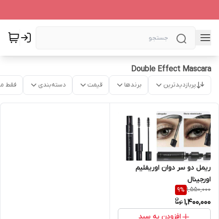
Double Effect Mascara
پربازدیدترین
برندها
قیمت
دسته‌بندی
فقط م
ریمل دو سر دوان اوریفلیم
اورجینال
1,550,000
9
%
1,400,000
افزودن به سبد