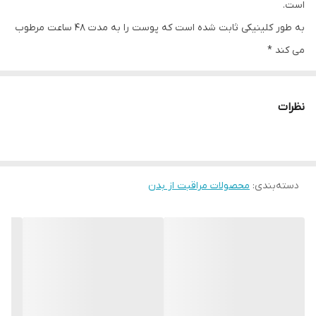
است.
به طور کلینیکی ثابت شده است که پوست را به مدت 48 ساعت مرطوب
می کند *
به روشن شدن پوست ، کاهش لکه های تیره و جلوگیری از تغییر رنگ
کمک می کند.
نظرات
راه حل DERMA برای پوست منحصر به فرد
خواهید دید که چگونه پوست شما را روشن می کند!
با فناوری Vita-C توسعه یافته است.
دسته‌بندی
:
محصولات مراقبت از بدن
از نظر بالینی ثابت شده است که پوست به مدت 48 ساعت مرطوب است.
این به روشن شدن پوست ، کاهش لکه های تیره و جلوگیری از
ناهمواری رنگ کمک می کند.