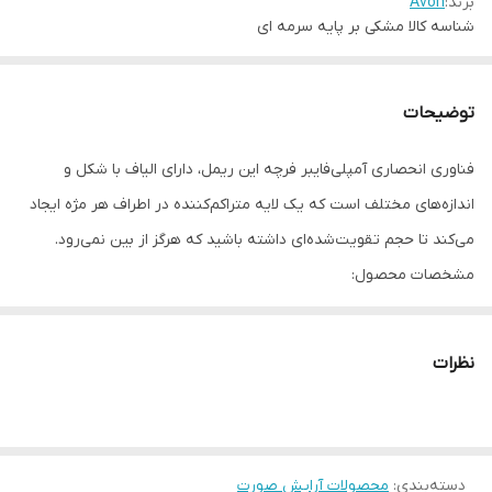
برند:
Avon
شناسه کالا
مشکی بر پایه سرمه ای
توضیحات
فناوری انحصاری آمپلی‌فایبر فرچه این ریمل، دارای الیاف با شکل و
اندازه‌های مختلف است که یک لایه متراکم‌کننده در اطراف هر مژه ایجاد
می‌کند تا حجم تقویت‌شده‌ای داشته باشید که هرگز از بین نمی‌رود.
مشخصات محصول:
• حجم پررنگ فوری که تمام روز طول می کشد*. شنا، موج سواری یا عرق
کردن تاثیری بر روی این ریمل ندارد
نظرات
• بدون توده، لکه یا پوسته پوسته نمی شود
• پاک کردن آسان با پاک کننده آرایش مبتنی بر روغن
دسته‌بندی
:
محصولات آرایش صورت