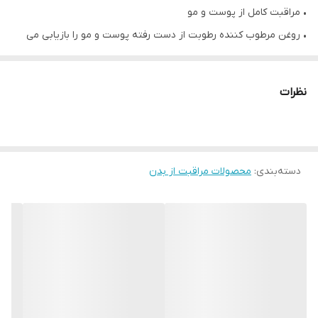
• مراقبت کامل از پوست و مو
• روغن مرطوب کننده رطوبت از دست رفته پوست و مو را بازیابی می
کند و ظاهر صاف و درخشان آنها را بازسازی می کند.
• فرمول سبک وزن آن به سرعت جذب می شود. این روغن 3 در 1 برای
نظرات
حمام، بدن و مو مناسب است.
• خشکی پوست را تسکین می دهد، آن را انعطاف پذیر و درخشان می
کند. .
دسته‌بندی
:
• سبک باجذب سریع
محصولات مراقبت از بدن
• قبل از استفاده تکان دهید.
• 150 میل
برای بدن: مستقیماً روی پوست بمالید.
برای مو: چند قطره روی موها ماساژ دهید. آبکشی نکنید.